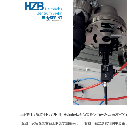
上述图1：安装于HySPRINT Helmholtz创新实验室PEROvap蒸发室的I
左图：安装在蒸发箱上的光学测量头； 右图：包含蒸发箱的手套箱，