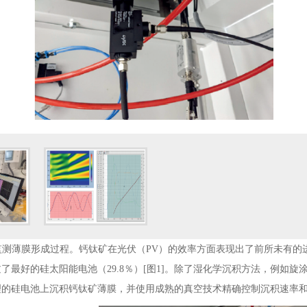
测量原位监测薄膜形成过程。钙钛矿在光伏（PV）的效率方面表现出了前所未
超过了最好的硅太阳能电池（29.8％）[图1]。除了湿化学沉积方法，例
理的硅电池上沉积钙钛矿薄膜，并使用成熟的真空技术精确控制沉积速率